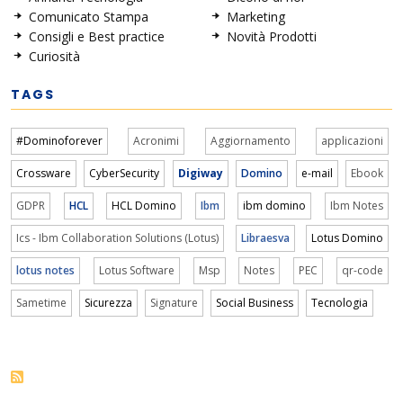
Comunicato Stampa
Marketing
Consigli e Best practice
Novità Prodotti
Curiosità
TAGS
#Dominoforever
Acronimi
Aggiornamento
applicazioni
Crossware
CyberSecurity
Digiway
Domino
e-mail
Ebook
GDPR
HCL
HCL Domino
Ibm
ibm domino
Ibm Notes
Ics - Ibm Collaboration Solutions (Lotus)
Libraesva
Lotus Domino
lotus notes
Lotus Software
Msp
Notes
PEC
qr-code
Sametime
Sicurezza
Signature
Social Business
Tecnologia