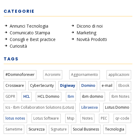
CATEGORIE
Annunci Tecnologia
Dicono di noi
Comunicato Stampa
Marketing
Consigli e Best practice
Novità Prodotti
Curiosità
TAGS
#Dominoforever
Acronimi
Aggiornamento
applicazioni
Crossware
CyberSecurity
Digiway
Domino
e-mail
Ebook
GDPR
HCL
HCL Domino
Ibm
ibm domino
Ibm Notes
Ics - Ibm Collaboration Solutions (Lotus)
Libraesva
Lotus Domino
lotus notes
Lotus Software
Msp
Notes
PEC
qr-code
Sametime
Sicurezza
Signature
Social Business
Tecnologia