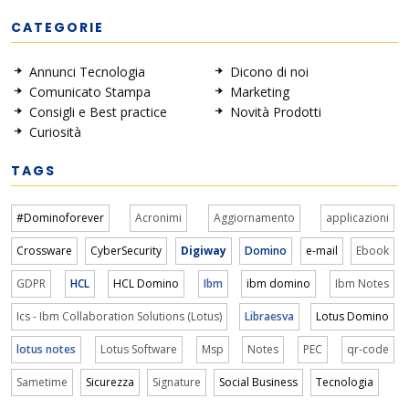
CATEGORIE
Annunci Tecnologia
Dicono di noi
Comunicato Stampa
Marketing
Consigli e Best practice
Novità Prodotti
Curiosità
TAGS
#Dominoforever
Acronimi
Aggiornamento
applicazioni
Crossware
CyberSecurity
Digiway
Domino
e-mail
Ebook
GDPR
HCL
HCL Domino
Ibm
ibm domino
Ibm Notes
Ics - Ibm Collaboration Solutions (Lotus)
Libraesva
Lotus Domino
lotus notes
Lotus Software
Msp
Notes
PEC
qr-code
Sametime
Sicurezza
Signature
Social Business
Tecnologia