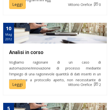
Leggi
Vittorio Orefice
0
10
Mag
2012
Analisi in corso
Vogliamo ragionare di un caso di
automazione/innovazione di processo mediante
l'impiego di una ragionevole quantità di dati inseriti in un
contenitore a protocollo aperto, non necessitante di
Leggi
Vittorio Orefice
2
hardware
5