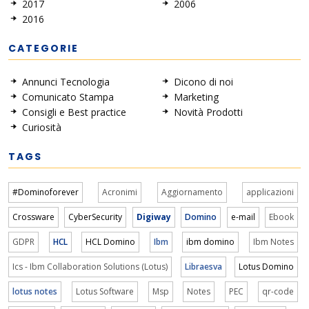
2017
2006
2016
CATEGORIE
Annunci Tecnologia
Dicono di noi
Comunicato Stampa
Marketing
Consigli e Best practice
Novità Prodotti
Curiosità
TAGS
#Dominoforever
Acronimi
Aggiornamento
applicazioni
Crossware
CyberSecurity
Digiway
Domino
e-mail
Ebook
GDPR
HCL
HCL Domino
Ibm
ibm domino
Ibm Notes
Ics - Ibm Collaboration Solutions (Lotus)
Libraesva
Lotus Domino
lotus notes
Lotus Software
Msp
Notes
PEC
qr-code