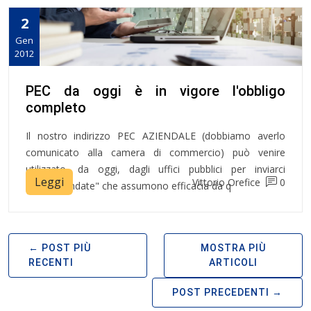
2
Gen
2012
PEC da oggi è in vigore l'obbligo
completo
Il nostro indirizzo PEC AZIENDALE (dobbiamo averlo
comunicato alla camera di commercio) può venire
utilizzato, da oggi, dagli uffici pubblici per inviarci
Leggi
Vittorio Orefice
0
"raccomandate" che assumono efficacia da q
POST PIÙ
MOSTRA PIÙ
RECENTI
ARTICOLI
POST PRECEDENTI