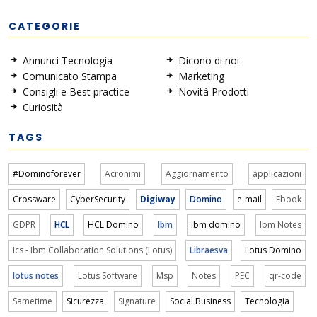
CATEGORIE
Annunci Tecnologia
Dicono di noi
Comunicato Stampa
Marketing
Consigli e Best practice
Novità Prodotti
Curiosità
TAGS
#Dominoforever
Acronimi
Aggiornamento
applicazioni
Crossware
CyberSecurity
Digiway
Domino
e-mail
Ebook
GDPR
HCL
HCL Domino
Ibm
ibm domino
Ibm Notes
Ics - Ibm Collaboration Solutions (Lotus)
Libraesva
Lotus Domino
lotus notes
Lotus Software
Msp
Notes
PEC
qr-code
Sametime
Sicurezza
Signature
Social Business
Tecnologia