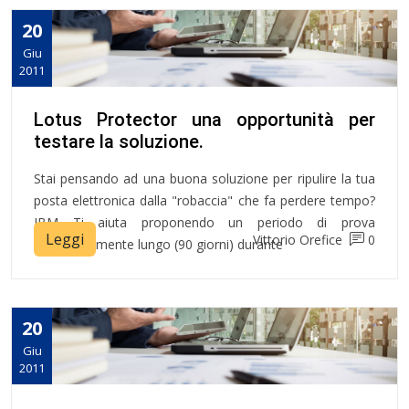
20
Giu
2011
Lotus Protector una opportunità per
testare la soluzione.
Stai pensando ad una buona soluzione per ripulire la tua
posta elettronica dalla "robaccia" che fa perdere tempo?
IBM Ti aiuta proponendo un periodo di prova
Leggi
Vittorio Orefice
0
eccezionalmente lungo (90 giorni) durante
20
Giu
2011