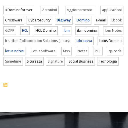
#Dominoforever
Acronimi
Aggiornamento
applicazioni
Crossware
CyberSecurity
Digiway
Domino
e-mail
Ebook
GDPR
HCL
HCL Domino
Ibm
ibm domino
Ibm Notes
Ics - Ibm Collaboration Solutions (Lotus)
Libraesva
Lotus Domino
lotus notes
Lotus Software
Msp
Notes
PEC
qr-code
Sametime
Sicurezza
Signature
Social Business
Tecnologia