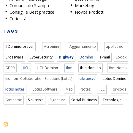
Comunicato Stampa
Marketing
Consigli e Best practice
Novità Prodotti
Curiosità
TAGS
#Dominoforever
Acronimi
Aggiornamento
applicazioni
Crossware
CyberSecurity
Digiway
Domino
e-mail
Ebook
GDPR
HCL
HCL Domino
Ibm
ibm domino
Ibm Notes
Ics - Ibm Collaboration Solutions (Lotus)
Libraesva
Lotus Domino
lotus notes
Lotus Software
Msp
Notes
PEC
qr-code
Sametime
Sicurezza
Signature
Social Business
Tecnologia