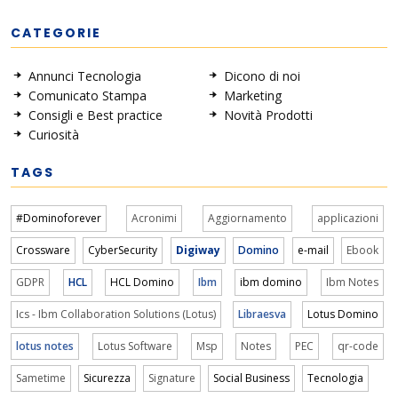
CATEGORIE
Annunci Tecnologia
Dicono di noi
Comunicato Stampa
Marketing
Consigli e Best practice
Novità Prodotti
Curiosità
TAGS
#Dominoforever
Acronimi
Aggiornamento
applicazioni
Crossware
CyberSecurity
Digiway
Domino
e-mail
Ebook
GDPR
HCL
HCL Domino
Ibm
ibm domino
Ibm Notes
Ics - Ibm Collaboration Solutions (Lotus)
Libraesva
Lotus Domino
lotus notes
Lotus Software
Msp
Notes
PEC
qr-code
Sametime
Sicurezza
Signature
Social Business
Tecnologia