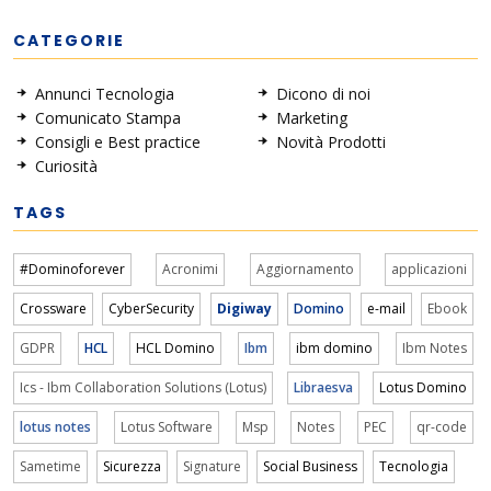
CATEGORIE
Annunci Tecnologia
Dicono di noi
Comunicato Stampa
Marketing
Consigli e Best practice
Novità Prodotti
Curiosità
TAGS
#Dominoforever
Acronimi
Aggiornamento
applicazioni
Crossware
CyberSecurity
Digiway
Domino
e-mail
Ebook
GDPR
HCL
HCL Domino
Ibm
ibm domino
Ibm Notes
Ics - Ibm Collaboration Solutions (Lotus)
Libraesva
Lotus Domino
lotus notes
Lotus Software
Msp
Notes
PEC
qr-code
Sametime
Sicurezza
Signature
Social Business
Tecnologia