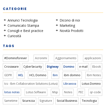
CATEGORIE
Annunci Tecnologia
Dicono di noi
Comunicato Stampa
Marketing
Consigli e Best practice
Novità Prodotti
Curiosità
TAGS
#Dominoforever
Acronimi
Aggiornamento
applicazioni
Crossware
CyberSecurity
Digiway
Domino
e-mail
Ebook
GDPR
HCL
HCL Domino
Ibm
ibm domino
Ibm Notes
Ics - Ibm Collaboration Solutions (Lotus)
Libraesva
Lotus Domino
lotus notes
Lotus Software
Msp
Notes
PEC
qr-code
Sametime
Sicurezza
Signature
Social Business
Tecnologia