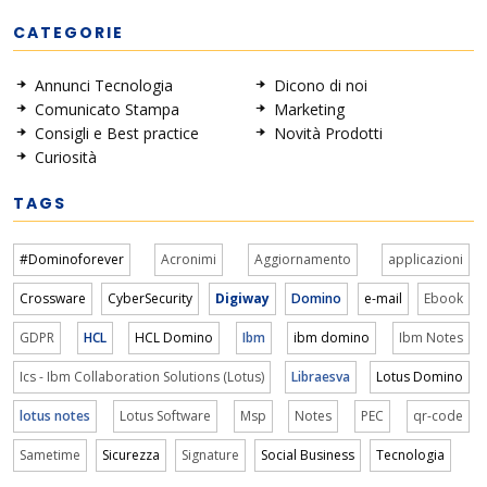
CATEGORIE
Annunci Tecnologia
Dicono di noi
Comunicato Stampa
Marketing
Consigli e Best practice
Novità Prodotti
Curiosità
TAGS
#Dominoforever
Acronimi
Aggiornamento
applicazioni
Crossware
CyberSecurity
Digiway
Domino
e-mail
Ebook
GDPR
HCL
HCL Domino
Ibm
ibm domino
Ibm Notes
Ics - Ibm Collaboration Solutions (Lotus)
Libraesva
Lotus Domino
lotus notes
Lotus Software
Msp
Notes
PEC
qr-code
Sametime
Sicurezza
Signature
Social Business
Tecnologia