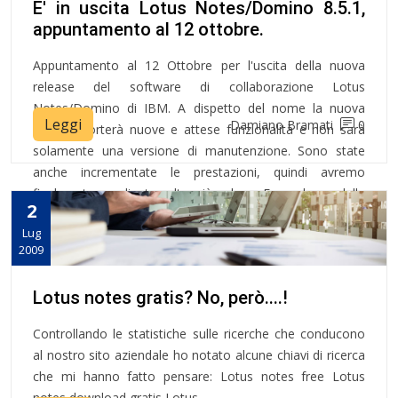
E' in uscita Lotus Notes/Domino 8.5.1,
appuntamento al 12 ottobre.
Appuntamento al 12 Ottobre per l'uscita della nuova
release del software di collaborazione Lotus
Notes/Domino di IBM. A dispetto del nome la nuova
Leggi
Damiano Bramati
0
release porterà nuove e attese funzionalità e non sarà
solamente una versione di manutenzione. Sono state
anche incrementate le prestazioni, quindi avremo
finalmente un client molto più veloce. Ecco alcune delle
2
novità più importanti.
Lug
2009
Lotus notes gratis? No, però....!
Controllando le statistiche sulle ricerche che conducono
al nostro sito aziendale ho notato alcune chiavi di ricerca
che mi hanno fatto pensare: Lotus notes free Lotus
notes download gratis Lotus