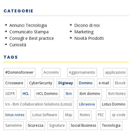
CATEGORIE
Annunci Tecnologia
Dicono di noi
Comunicato Stampa
Marketing
Consigli e Best practice
Novità Prodotti
Curiosità
TAGS
#Dominoforever
Acronimi
Aggiornamento
applicazioni
Crossware
CyberSecurity
Digiway
Domino
e-mail
Ebook
GDPR
HCL
HCL Domino
Ibm
ibm domino
Ibm Notes
Ics - Ibm Collaboration Solutions (Lotus)
Libraesva
Lotus Domino
lotus notes
Lotus Software
Msp
Notes
PEC
qr-code
Sametime
Sicurezza
Signature
Social Business
Tecnologia