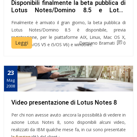
Disponibili finalmente la beta pubblica di
Lotus Notes/Domino 8.5 e Lotus
Symphony 1.0
Finalmente è arrivato il gran giorno, la beta pubblica di
Lotus Notes/Domino 8.5 è disponibile, previa
registrazione, per le piattaforme AIX, Linux, Mac OS X,
Leggi
Damiano Bramati
0
Solaris, ( i5/OS V5 e i5/OS V6) e windows.
23
Mag
2008
Video presentazione di Lotus Notes 8
Per chi non avesse avuto ancora la possibilità di vedere in
azione Lotus Notes 8, sono disponibili alcuni video,
realizzati da IBM qualche mese fa, in cui sono presentate
le funzionalità del client :