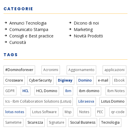
CATEGORIE
Annunci Tecnologia
Dicono di noi
Comunicato Stampa
Marketing
Consigli e Best practice
Novità Prodotti
Curiosità
TAGS
#Dominoforever
Acronimi
Aggiornamento
applicazioni
Crossware
CyberSecurity
Digiway
Domino
e-mail
Ebook
GDPR
HCL
HCL Domino
Ibm
ibm domino
Ibm Notes
Ics - Ibm Collaboration Solutions (Lotus)
Libraesva
Lotus Domino
lotus notes
Lotus Software
Msp
Notes
PEC
qr-code
Sametime
Sicurezza
Signature
Social Business
Tecnologia