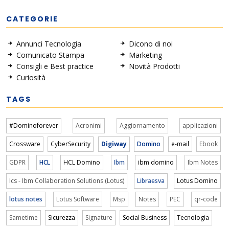
CATEGORIE
Annunci Tecnologia
Dicono di noi
Comunicato Stampa
Marketing
Consigli e Best practice
Novità Prodotti
Curiosità
TAGS
#Dominoforever
Acronimi
Aggiornamento
applicazioni
Crossware
CyberSecurity
Digiway
Domino
e-mail
Ebook
GDPR
HCL
HCL Domino
Ibm
ibm domino
Ibm Notes
Ics - Ibm Collaboration Solutions (Lotus)
Libraesva
Lotus Domino
lotus notes
Lotus Software
Msp
Notes
PEC
qr-code
Sametime
Sicurezza
Signature
Social Business
Tecnologia