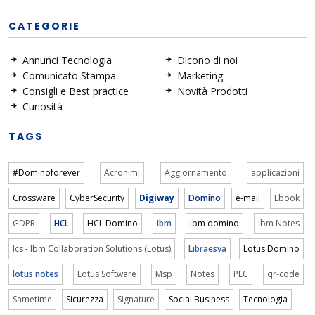
CATEGORIE
Annunci Tecnologia
Dicono di noi
Comunicato Stampa
Marketing
Consigli e Best practice
Novità Prodotti
Curiosità
TAGS
#Dominoforever
Acronimi
Aggiornamento
applicazioni
Crossware
CyberSecurity
Digiway
Domino
e-mail
Ebook
GDPR
HCL
HCL Domino
Ibm
ibm domino
Ibm Notes
Ics - Ibm Collaboration Solutions (Lotus)
Libraesva
Lotus Domino
lotus notes
Lotus Software
Msp
Notes
PEC
qr-code
Sametime
Sicurezza
Signature
Social Business
Tecnologia