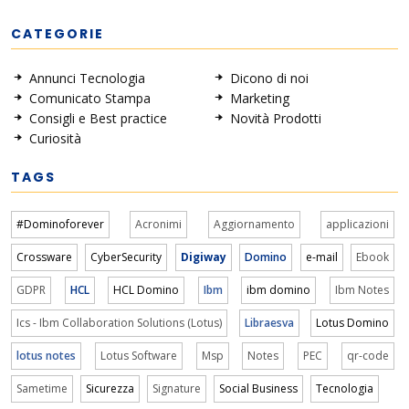
CATEGORIE
Annunci Tecnologia
Dicono di noi
Comunicato Stampa
Marketing
Consigli e Best practice
Novità Prodotti
Curiosità
TAGS
#Dominoforever
Acronimi
Aggiornamento
applicazioni
Crossware
CyberSecurity
Digiway
Domino
e-mail
Ebook
GDPR
HCL
HCL Domino
Ibm
ibm domino
Ibm Notes
Ics - Ibm Collaboration Solutions (Lotus)
Libraesva
Lotus Domino
lotus notes
Lotus Software
Msp
Notes
PEC
qr-code
Sametime
Sicurezza
Signature
Social Business
Tecnologia