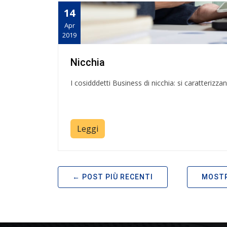
14
Apr
2019
Nicchia
I cosidddetti Business di nicchia: si caratterizza
Leggi
POST PIÙ RECENTI
MOSTR