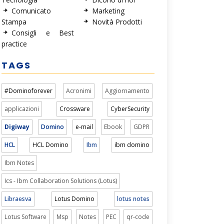
Comunicato
Marketing
Stampa
Novità Prodotti
Consigli e Best
practice
TAGS
#Dominoforever
Acronimi
Aggiornamento
applicazioni
Crossware
CyberSecurity
Digiway
Domino
e-mail
Ebook
GDPR
HCL
HCL Domino
Ibm
ibm domino
Ibm Notes
Ics - Ibm Collaboration Solutions (Lotus)
Libraesva
Lotus Domino
lotus notes
Lotus Software
Msp
Notes
PEC
qr-code