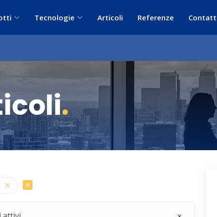
otti
Tecnologie
Articoli
Referenze
Contatt
icoli
.
 attivi.