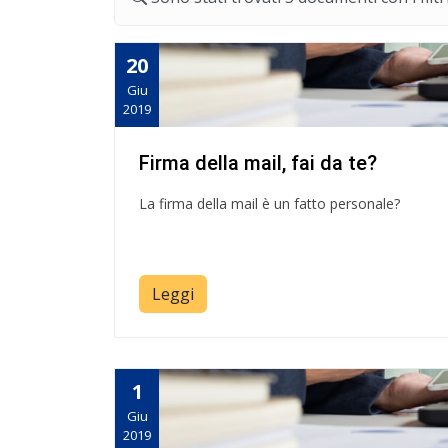
20
Giu
2019
Firma della mail, fai da te?
La firma della mail è un fatto personale?
Leggi
1
Giu
2019