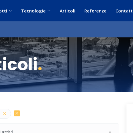
otti
Tecnologie
Articoli
Referenze
Contatt
icoli
.
 attivi.