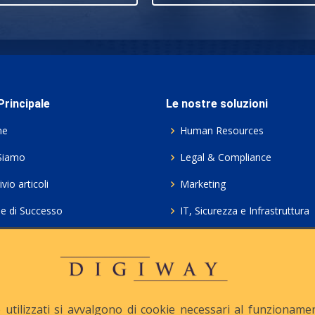
rincipale
Le nostre soluzioni
me
Human Resources
Siamo
Legal & Compliance
vio articoli
Marketing
ie di Successo
IT, Sicurezza e Infrastruttura
ie Policy
Servizi professionali HCL Do
acy
Consulenza ICT e Licenze
iesta Contatto
Crea gratis il tuo QrCode
utilizzati si avvalgono di cookie necessari al funzionamento