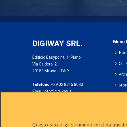
DIGIWAY SRL
.
Menu P
Ho
Edificio Easypoint, 1° Piano
Chi 
Via Caldera, 21
20153 Milano - ITALY
Archi
Telefono:
+39 02 8715 8030
Stor
Email:
info@digiway.it
Cook
Priv
Rich
Questo sito o gli strumenti terzi da questo 