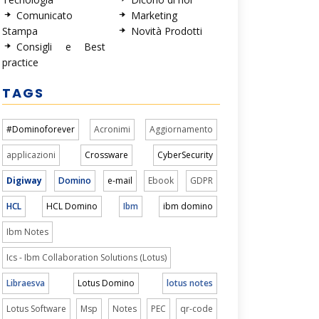
Comunicato
Marketing
Stampa
Novità Prodotti
Consigli e Best
practice
TAGS
#Dominoforever
Acronimi
Aggiornamento
applicazioni
Crossware
CyberSecurity
Digiway
Domino
e-mail
Ebook
GDPR
HCL
HCL Domino
Ibm
ibm domino
Ibm Notes
Ics - Ibm Collaboration Solutions (Lotus)
Libraesva
Lotus Domino
lotus notes
Lotus Software
Msp
Notes
PEC
qr-code