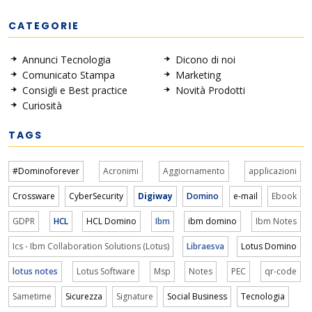
CATEGORIE
Annunci Tecnologia
Dicono di noi
Comunicato Stampa
Marketing
Consigli e Best practice
Novità Prodotti
Curiosità
TAGS
#Dominoforever
Acronimi
Aggiornamento
applicazioni
Crossware
CyberSecurity
Digiway
Domino
e-mail
Ebook
GDPR
HCL
HCL Domino
Ibm
ibm domino
Ibm Notes
Ics - Ibm Collaboration Solutions (Lotus)
Libraesva
Lotus Domino
lotus notes
Lotus Software
Msp
Notes
PEC
qr-code
Sametime
Sicurezza
Signature
Social Business
Tecnologia