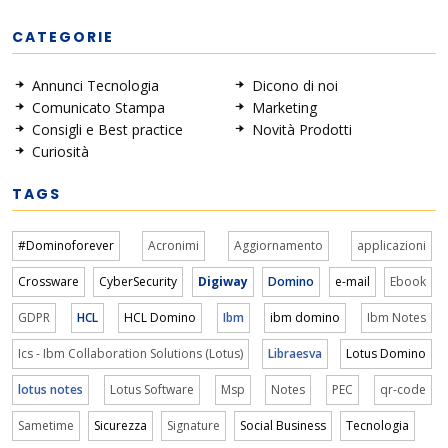
CATEGORIE
Annunci Tecnologia
Dicono di noi
Comunicato Stampa
Marketing
Consigli e Best practice
Novità Prodotti
Curiosità
TAGS
#Dominoforever
Acronimi
Aggiornamento
applicazioni
Crossware
CyberSecurity
Digiway
Domino
e-mail
Ebook
GDPR
HCL
HCL Domino
Ibm
ibm domino
Ibm Notes
Ics - Ibm Collaboration Solutions (Lotus)
Libraesva
Lotus Domino
lotus notes
Lotus Software
Msp
Notes
PEC
qr-code
Sametime
Sicurezza
Signature
Social Business
Tecnologia