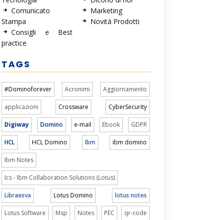
Comunicato
Marketing
Stampa
Novità Prodotti
Consigli e Best
practice
TAGS
#Dominoforever
Acronimi
Aggiornamento
applicazioni
Crossware
CyberSecurity
Digiway
Domino
e-mail
Ebook
GDPR
HCL
HCL Domino
Ibm
ibm domino
Ibm Notes
Ics - Ibm Collaboration Solutions (Lotus)
Libraesva
Lotus Domino
lotus notes
Lotus Software
Msp
Notes
PEC
qr-code