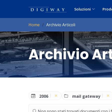
Soluzioni
Prod
Home
Archivio Articoli
Archivio Art
2006
mail gateway
Non sono stati trovati documenti con i filt