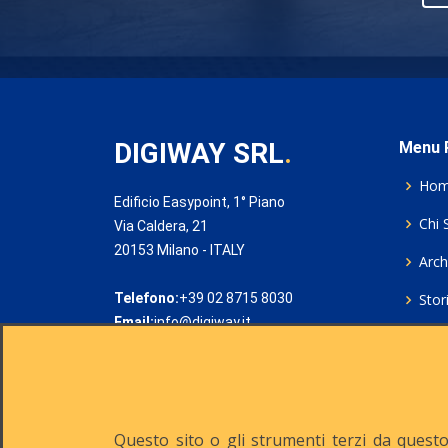
DIGIWAY SRL
.
Menu P
Ho
Edificio Easypoint, 1° Piano
Chi 
Via Caldera, 21
20153 Milano - ITALY
Archi
Telefono:
+39 02 8715 8030
Stor
Email:
info@digiway.it
Cook
Priv
Rich
Questo sito o gli strumenti terzi da questo 