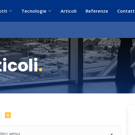
otti
Tecnologie
Articoli
Referenze
Contatt
icoli
.
ri attivi.