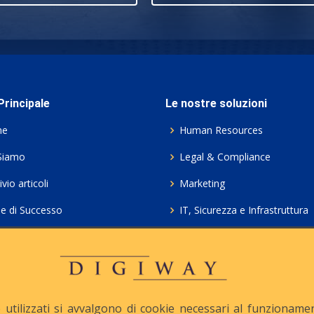
rincipale
Le nostre soluzioni
me
Human Resources
Siamo
Legal & Compliance
vio articoli
Marketing
ie di Successo
IT, Sicurezza e Infrastruttura
ie Policy
Servizi professionali HCL Do
acy
Consulenza ICT e Licenze
iesta Contatto
Crea gratis il tuo QrCode
utilizzati si avvalgono di cookie necessari al funzionamento