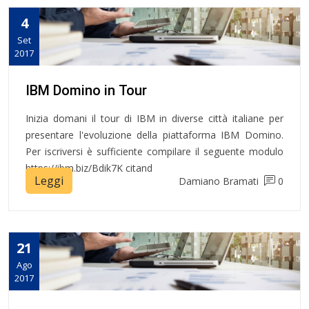
4
Set
2017
IBM Domino in Tour
Inizia domani il tour di IBM in diverse città italiane per
presentare l'evoluzione della piattaforma IBM Domino.
Per iscriversi è sufficiente compilare il seguente modulo
https://ibm.biz/Bdik7K citand
Leggi
Damiano Bramati
0
21
Ago
2017