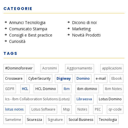
CATEGORIE
Annunci Tecnologia
Dicono di noi
Comunicato Stampa
Marketing
Consigli e Best practice
Novità Prodotti
Curiosità
TAGS
#Dominoforever
Acronimi
Aggiornamento
applicazioni
Crossware
CyberSecurity
Digiway
Domino
e-mail
Ebook
GDPR
HCL
HCL Domino
Ibm
ibm domino
Ibm Notes
Ics - Ibm Collaboration Solutions (Lotus)
Libraesva
Lotus Domino
lotus notes
Lotus Software
Msp
Notes
PEC
qr-code
Sametime
Sicurezza
Signature
Social Business
Tecnologia