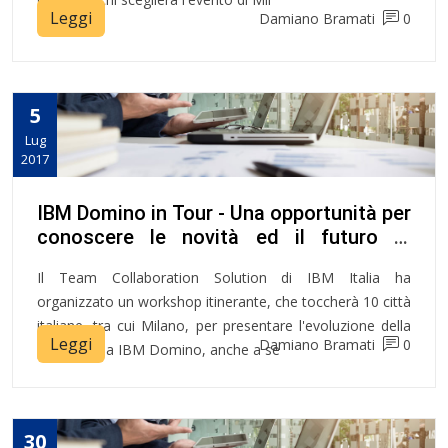
Leggi
Damiano Bramati
0
5
Lug
2017
IBM Domino in Tour - Una opportunità per
conoscere le novità ed il futuro di
Domino!
Il Team Collaboration Solution di IBM Italia ha
organizzato un workshop itinerante, che toccherà 10 città
italiane, tra cui Milano, per presentare l'evoluzione della
Leggi
Damiano Bramati
0
piattaforma IBM Domino, anche a se
30