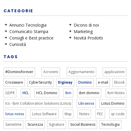
CATEGORIE
Annunci Tecnologia
Dicono di noi
Comunicato Stampa
Marketing
Consigli e Best practice
Novità Prodotti
Curiosità
TAGS
#Dominoforever
Acronimi
Aggiornamento
applicazioni
Crossware
CyberSecurity
Digiway
Domino
e-mail
Ebook
GDPR
HCL
HCL Domino
Ibm
ibm domino
Ibm Notes
Ics - Ibm Collaboration Solutions (Lotus)
Libraesva
Lotus Domino
lotus notes
Lotus Software
Msp
Notes
PEC
qr-code
Sametime
Sicurezza
Signature
Social Business
Tecnologia