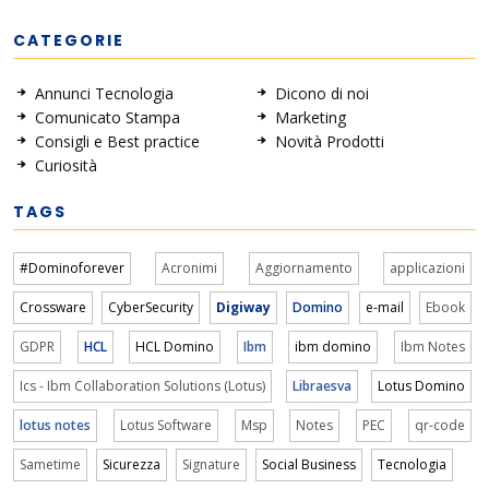
CATEGORIE
Annunci Tecnologia
Dicono di noi
Comunicato Stampa
Marketing
Consigli e Best practice
Novità Prodotti
Curiosità
TAGS
#Dominoforever
Acronimi
Aggiornamento
applicazioni
Crossware
CyberSecurity
Digiway
Domino
e-mail
Ebook
GDPR
HCL
HCL Domino
Ibm
ibm domino
Ibm Notes
Ics - Ibm Collaboration Solutions (Lotus)
Libraesva
Lotus Domino
lotus notes
Lotus Software
Msp
Notes
PEC
qr-code
Sametime
Sicurezza
Signature
Social Business
Tecnologia