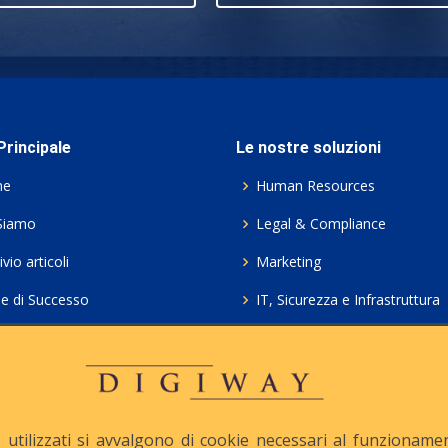
rincipale
Le nostre soluzioni
me
Human Resources
Siamo
Legal & Compliance
vio articoli
Marketing
ie di Successo
IT, Sicurezza e Infrastruttura
ie Policy
Servizi professionali HCL Do
acy
Consulenza ICT e Licenze
iesta Contatto
Crea gratis il tuo QrCode
utilizzati si avvalgono di cookie necessari al funzionamento