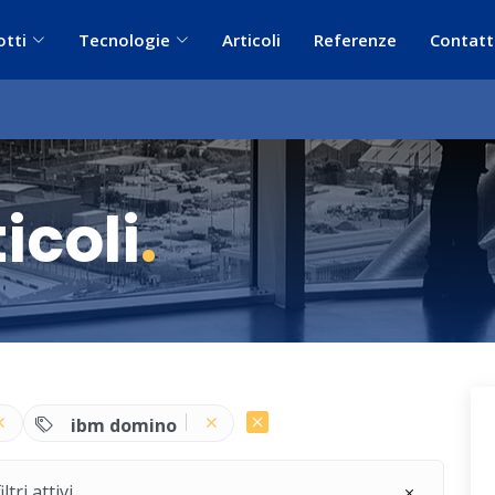
otti
Tecnologie
Articoli
Referenze
Contatt
icoli
.
ibm domino
ri attivi.