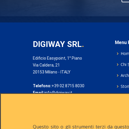
DIGIWAY SRL
.
Menu P
Ho
Edificio Easypoint, 1° Piano
Chi 
Via Caldera, 21
20153 Milano - ITALY
Archi
Telefono:
+39 02 8715 8030
Stor
Email:
info@digiway.it
Cook
Priv
Rich
Questo sito o gli strumenti terzi da questo 