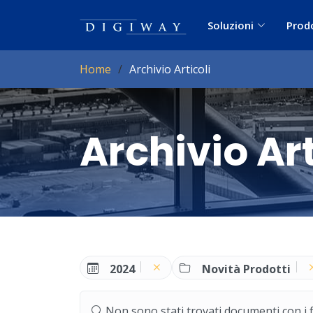
Soluzioni
Prod
Home
Archivio Articoli
Archivio Art
2024
Novità Prodotti
Non sono stati trovati documenti con i filt