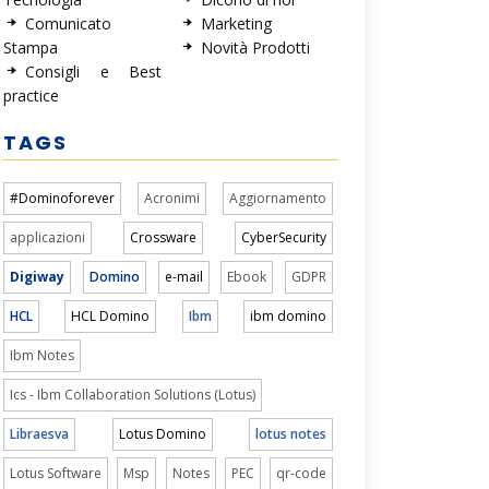
Comunicato
Marketing
Stampa
Novità Prodotti
Consigli e Best
practice
TAGS
#Dominoforever
Acronimi
Aggiornamento
applicazioni
Crossware
CyberSecurity
Digiway
Domino
e-mail
Ebook
GDPR
HCL
HCL Domino
Ibm
ibm domino
Ibm Notes
Ics - Ibm Collaboration Solutions (Lotus)
Libraesva
Lotus Domino
lotus notes
Lotus Software
Msp
Notes
PEC
qr-code