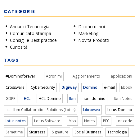
CATEGORIE
Annunci Tecnologia
Dicono di noi
Comunicato Stampa
Marketing
Consigli e Best practice
Novità Prodotti
Curiosità
TAGS
#Dominoforever
Acronimi
Aggiornamento
applicazioni
Crossware
CyberSecurity
Digiway
Domino
e-mail
Ebook
GDPR
HCL
HCL Domino
Ibm
ibm domino
Ibm Notes
Ics - Ibm Collaboration Solutions (Lotus)
Libraesva
Lotus Domino
lotus notes
Lotus Software
Msp
Notes
PEC
qr-code
Sametime
Sicurezza
Signature
Social Business
Tecnologia