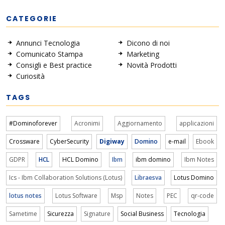
CATEGORIE
Annunci Tecnologia
Dicono di noi
Comunicato Stampa
Marketing
Consigli e Best practice
Novità Prodotti
Curiosità
TAGS
#Dominoforever
Acronimi
Aggiornamento
applicazioni
Crossware
CyberSecurity
Digiway
Domino
e-mail
Ebook
GDPR
HCL
HCL Domino
Ibm
ibm domino
Ibm Notes
Ics - Ibm Collaboration Solutions (Lotus)
Libraesva
Lotus Domino
lotus notes
Lotus Software
Msp
Notes
PEC
qr-code
Sametime
Sicurezza
Signature
Social Business
Tecnologia