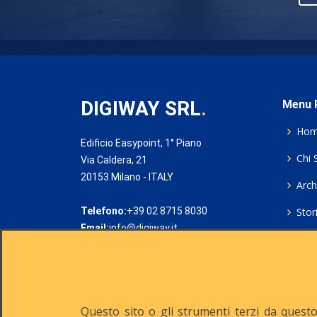
DIGIWAY SRL
.
Menu P
Ho
Edificio Easypoint, 1° Piano
Chi 
Via Caldera, 21
20153 Milano - ITALY
Archi
Telefono:
+39 02 8715 8030
Stor
Email:
info@digiway.it
Cook
Priv
Rich
Questo sito o gli strumenti terzi da questo 