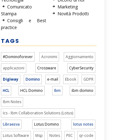
Comunicato
Marketing
Stampa
Novità Prodotti
Consigli e Best
practice
TAGS
#Dominoforever
Acronimi
Aggiornamento
applicazioni
Crossware
CyberSecurity
Digiway
Domino
e-mail
Ebook
GDPR
HCL
HCL Domino
Ibm
ibm domino
Ibm Notes
Ics - Ibm Collaboration Solutions (Lotus)
Libraesva
Lotus Domino
lotus notes
Lotus Software
Msp
Notes
PEC
qr-code