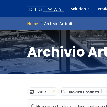
Soluzioni
Prod
Home
Archivio Articoli
Archivio Art
2017
Novità Prodotti
Non sono stati trovati documenti con i filt