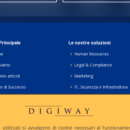
rincipale
Le nostre soluzioni
me
Human Resources
Siamo
Legal & Compliance
vio articoli
Marketing
ie di Successo
IT, Sicurezza e Infrastruttura
ie Policy
Servizi professionali HCL Do
acy
Consulenza ICT e Licenze
iesta Contatto
Crea gratis il tuo QrCode
utilizzati si avvalgono di cookie necessari al funzionamento