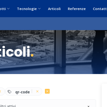
otti
Tecnologie
Articoli
Referenze
Contatt
icoli
.
qr-code
ri attivi.