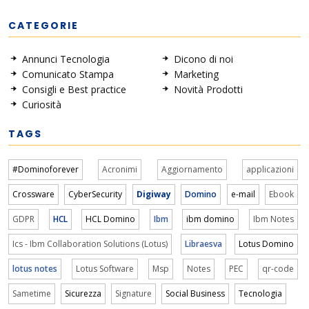
CATEGORIE
Annunci Tecnologia
Dicono di noi
Comunicato Stampa
Marketing
Consigli e Best practice
Novità Prodotti
Curiosità
TAGS
#Dominoforever
Acronimi
Aggiornamento
applicazioni
Crossware
CyberSecurity
Digiway
Domino
e-mail
Ebook
GDPR
HCL
HCL Domino
Ibm
ibm domino
Ibm Notes
Ics - Ibm Collaboration Solutions (Lotus)
Libraesva
Lotus Domino
lotus notes
Lotus Software
Msp
Notes
PEC
qr-code
Sametime
Sicurezza
Signature
Social Business
Tecnologia