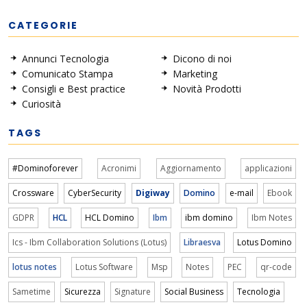
CATEGORIE
Annunci Tecnologia
Dicono di noi
Comunicato Stampa
Marketing
Consigli e Best practice
Novità Prodotti
Curiosità
TAGS
#Dominoforever
Acronimi
Aggiornamento
applicazioni
Crossware
CyberSecurity
Digiway
Domino
e-mail
Ebook
GDPR
HCL
HCL Domino
Ibm
ibm domino
Ibm Notes
Ics - Ibm Collaboration Solutions (Lotus)
Libraesva
Lotus Domino
lotus notes
Lotus Software
Msp
Notes
PEC
qr-code
Sametime
Sicurezza
Signature
Social Business
Tecnologia