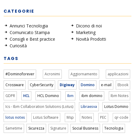
CATEGORIE
Annunci Tecnologia
Dicono di noi
Comunicato Stampa
Marketing
Consigli e Best practice
Novità Prodotti
Curiosità
TAGS
#Dominoforever
Acronimi
Aggiornamento
applicazioni
Crossware
CyberSecurity
Digiway
Domino
e-mail
Ebook
GDPR
HCL
HCL Domino
Ibm
ibm domino
Ibm Notes
Ics - Ibm Collaboration Solutions (Lotus)
Libraesva
Lotus Domino
lotus notes
Lotus Software
Msp
Notes
PEC
qr-code
Sametime
Sicurezza
Signature
Social Business
Tecnologia