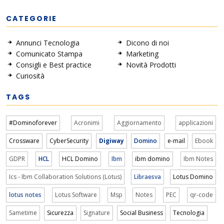
CATEGORIE
Annunci Tecnologia
Dicono di noi
Comunicato Stampa
Marketing
Consigli e Best practice
Novità Prodotti
Curiosità
TAGS
#Dominoforever
Acronimi
Aggiornamento
applicazioni
Crossware
CyberSecurity
Digiway
Domino
e-mail
Ebook
GDPR
HCL
HCL Domino
Ibm
ibm domino
Ibm Notes
Ics - Ibm Collaboration Solutions (Lotus)
Libraesva
Lotus Domino
lotus notes
Lotus Software
Msp
Notes
PEC
qr-code
Sametime
Sicurezza
Signature
Social Business
Tecnologia