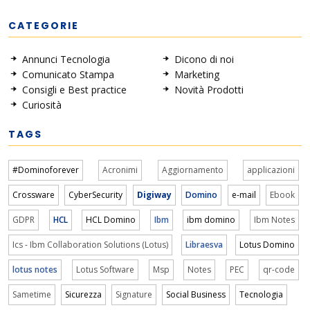
CATEGORIE
Annunci Tecnologia
Dicono di noi
Comunicato Stampa
Marketing
Consigli e Best practice
Novità Prodotti
Curiosità
TAGS
#Dominoforever
Acronimi
Aggiornamento
applicazioni
Crossware
CyberSecurity
Digiway
Domino
e-mail
Ebook
GDPR
HCL
HCL Domino
Ibm
ibm domino
Ibm Notes
Ics - Ibm Collaboration Solutions (Lotus)
Libraesva
Lotus Domino
lotus notes
Lotus Software
Msp
Notes
PEC
qr-code
Sametime
Sicurezza
Signature
Social Business
Tecnologia