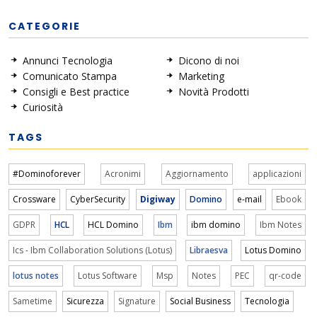
CATEGORIE
Annunci Tecnologia
Dicono di noi
Comunicato Stampa
Marketing
Consigli e Best practice
Novità Prodotti
Curiosità
TAGS
#Dominoforever
Acronimi
Aggiornamento
applicazioni
Crossware
CyberSecurity
Digiway
Domino
e-mail
Ebook
GDPR
HCL
HCL Domino
Ibm
ibm domino
Ibm Notes
Ics - Ibm Collaboration Solutions (Lotus)
Libraesva
Lotus Domino
lotus notes
Lotus Software
Msp
Notes
PEC
qr-code
Sametime
Sicurezza
Signature
Social Business
Tecnologia