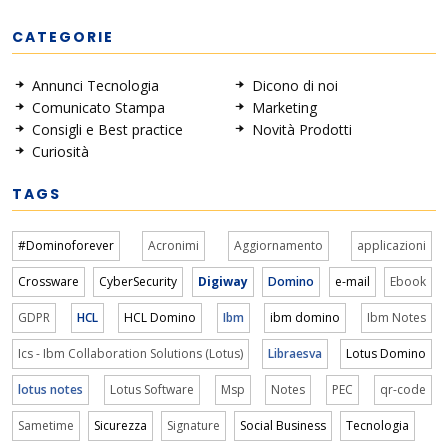
CATEGORIE
Annunci Tecnologia
Dicono di noi
Comunicato Stampa
Marketing
Consigli e Best practice
Novità Prodotti
Curiosità
TAGS
#Dominoforever
Acronimi
Aggiornamento
applicazioni
Crossware
CyberSecurity
Digiway
Domino
e-mail
Ebook
GDPR
HCL
HCL Domino
Ibm
ibm domino
Ibm Notes
Ics - Ibm Collaboration Solutions (Lotus)
Libraesva
Lotus Domino
lotus notes
Lotus Software
Msp
Notes
PEC
qr-code
Sametime
Sicurezza
Signature
Social Business
Tecnologia