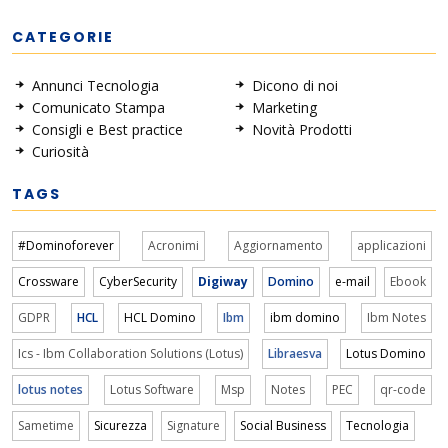
CATEGORIE
Annunci Tecnologia
Dicono di noi
Comunicato Stampa
Marketing
Consigli e Best practice
Novità Prodotti
Curiosità
TAGS
#Dominoforever
Acronimi
Aggiornamento
applicazioni
Crossware
CyberSecurity
Digiway
Domino
e-mail
Ebook
GDPR
HCL
HCL Domino
Ibm
ibm domino
Ibm Notes
Ics - Ibm Collaboration Solutions (Lotus)
Libraesva
Lotus Domino
lotus notes
Lotus Software
Msp
Notes
PEC
qr-code
Sametime
Sicurezza
Signature
Social Business
Tecnologia