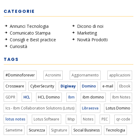
CATEGORIE
Annunci Tecnologia
Dicono di noi
Comunicato Stampa
Marketing
Consigli e Best practice
Novità Prodotti
Curiosità
TAGS
#Dominoforever
Acronimi
Aggiornamento
applicazioni
Crossware
CyberSecurity
Digiway
Domino
e-mail
Ebook
GDPR
HCL
HCL Domino
Ibm
ibm domino
Ibm Notes
Ics - Ibm Collaboration Solutions (Lotus)
Libraesva
Lotus Domino
lotus notes
Lotus Software
Msp
Notes
PEC
qr-code
Sametime
Sicurezza
Signature
Social Business
Tecnologia