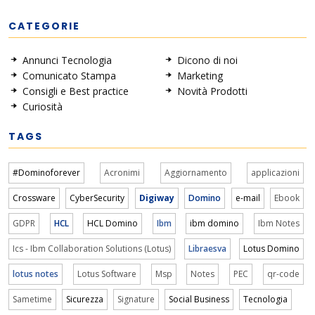
CATEGORIE
Annunci Tecnologia
Dicono di noi
Comunicato Stampa
Marketing
Consigli e Best practice
Novità Prodotti
Curiosità
TAGS
#Dominoforever
Acronimi
Aggiornamento
applicazioni
Crossware
CyberSecurity
Digiway
Domino
e-mail
Ebook
GDPR
HCL
HCL Domino
Ibm
ibm domino
Ibm Notes
Ics - Ibm Collaboration Solutions (Lotus)
Libraesva
Lotus Domino
lotus notes
Lotus Software
Msp
Notes
PEC
qr-code
Sametime
Sicurezza
Signature
Social Business
Tecnologia