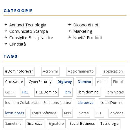
CATEGORIE
Annunci Tecnologia
Dicono di noi
Comunicato Stampa
Marketing
Consigli e Best practice
Novità Prodotti
Curiosità
TAGS
#Dominoforever
Acronimi
Aggiornamento
applicazioni
Crossware
CyberSecurity
Digiway
Domino
e-mail
Ebook
GDPR
HCL
HCL Domino
Ibm
ibm domino
Ibm Notes
Ics - Ibm Collaboration Solutions (Lotus)
Libraesva
Lotus Domino
lotus notes
Lotus Software
Msp
Notes
PEC
qr-code
Sametime
Sicurezza
Signature
Social Business
Tecnologia