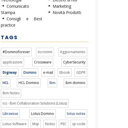
Comunicato
Marketing
Stampa
Novità Prodotti
Consigli e Best
practice
TAGS
#Dominoforever
Acronimi
Aggiornamento
applicazioni
Crossware
CyberSecurity
Digiway
Domino
e-mail
Ebook
GDPR
HCL
HCL Domino
Ibm
ibm domino
Ibm Notes
Ics - Ibm Collaboration Solutions (Lotus)
Libraesva
Lotus Domino
lotus notes
Lotus Software
Msp
Notes
PEC
qr-code