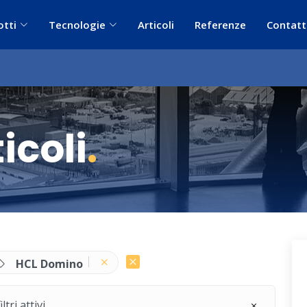
otti
Tecnologie
Articoli
Referenze
Contatt
icoli
.
HCL Domino
ri attivi.