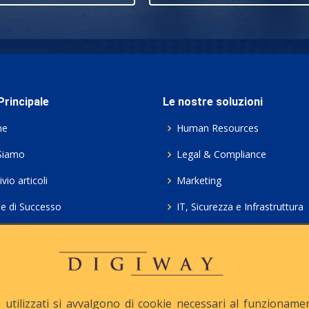
rincipale
Le nostre soluzioni
me
Human Resources
Siamo
Legal & Compliance
vio articoli
Marketing
ie di Successo
IT, Sicurezza e Infrastruttura
ie Policy
Servizi professionali HCL Do
acy
Consulenza ICT e Licenze
iesta Contatto
Crea gratis il tuo QrCode
utilizzati si avvalgono di cookie necessari al funzionamento