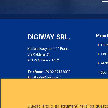
DIGIWAY SRL
.
Menu P
Ho
Edificio Easypoint, 1° Piano
Chi 
Via Caldera, 21
20153 Milano - ITALY
Archi
Telefono:
+39 02 8715 8030
Stor
Email:
info@digiway.it
Cook
Priv
Rich
Questo sito o gli strumenti terzi da questo 