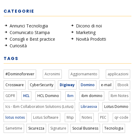
CATEGORIE
Annunci Tecnologia
Dicono di noi
Comunicato Stampa
Marketing
Consigli e Best practice
Novità Prodotti
Curiosità
TAGS
#Dominoforever
Acronimi
Aggiornamento
applicazioni
Crossware
CyberSecurity
Digiway
Domino
e-mail
Ebook
GDPR
HCL
HCL Domino
Ibm
ibm domino
Ibm Notes
Ics - Ibm Collaboration Solutions (Lotus)
Libraesva
Lotus Domino
lotus notes
Lotus Software
Msp
Notes
PEC
qr-code
Sametime
Sicurezza
Signature
Social Business
Tecnologia