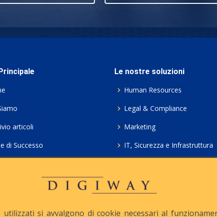
rincipale
Le nostre soluzioni
me
Human Resources
Siamo
Legal & Compliance
vio articoli
Marketing
ie di Successo
IT, Sicurezza e Infrastruttura
ie Policy
Servizi professionali HCL Do
acy
Consulenza ICT e Licenze
iesta Contatto
Crea gratis il tuo QrCode
utilizzati si avvalgono di cookie necessari al funzionamento