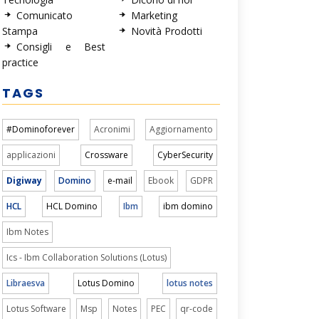
Comunicato
Marketing
Stampa
Novità Prodotti
Consigli e Best
practice
TAGS
#Dominoforever
Acronimi
Aggiornamento
applicazioni
Crossware
CyberSecurity
Digiway
Domino
e-mail
Ebook
GDPR
HCL
HCL Domino
Ibm
ibm domino
Ibm Notes
Ics - Ibm Collaboration Solutions (Lotus)
Libraesva
Lotus Domino
lotus notes
Lotus Software
Msp
Notes
PEC
qr-code