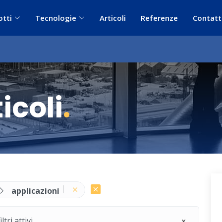
otti
Tecnologie
Articoli
Referenze
Contatt
icoli
.
applicazioni
ri attivi.