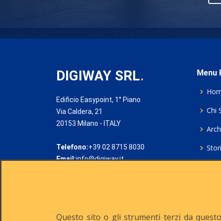
DIGIWAY SRL
.
Menu P
Ho
Edificio Easypoint, 1° Piano
Chi 
Via Caldera, 21
20153 Milano - ITALY
Archi
Telefono:
+39 02 8715 8030
Stor
Email:
info@digiway.it
Cook
Priv
Rich
Questo sito o gli strumenti terzi da questo 