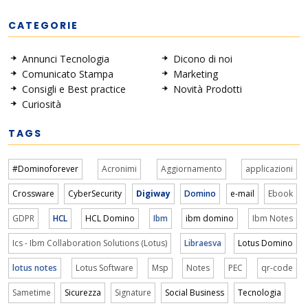
CATEGORIE
Annunci Tecnologia
Dicono di noi
Comunicato Stampa
Marketing
Consigli e Best practice
Novità Prodotti
Curiosità
TAGS
#Dominoforever
Acronimi
Aggiornamento
applicazioni
Crossware
CyberSecurity
Digiway
Domino
e-mail
Ebook
GDPR
HCL
HCL Domino
Ibm
ibm domino
Ibm Notes
Ics - Ibm Collaboration Solutions (Lotus)
Libraesva
Lotus Domino
lotus notes
Lotus Software
Msp
Notes
PEC
qr-code
Sametime
Sicurezza
Signature
Social Business
Tecnologia