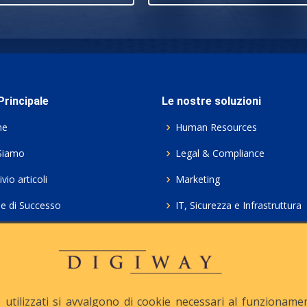
rincipale
Le nostre soluzioni
me
Human Resources
Siamo
Legal & Compliance
vio articoli
Marketing
ie di Successo
IT, Sicurezza e Infrastruttura
ie Policy
Servizi professionali HCL Do
acy
Consulenza ICT e Licenze
iesta Contatto
Crea gratis il tuo QrCode
utilizzati si avvalgono di cookie necessari al funzionamento