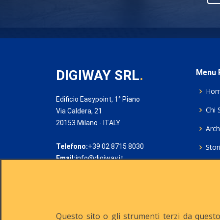
DIGIWAY SRL
.
Menu P
Ho
Edificio Easypoint, 1° Piano
Chi 
Via Caldera, 21
20153 Milano - ITALY
Archi
Telefono:
+39 02 8715 8030
Stor
Email:
info@digiway.it
Cook
Priv
Rich
Questo sito o gli strumenti terzi da questo 