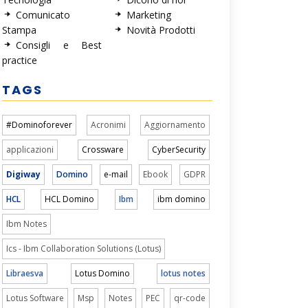
Comunicato
Marketing
Stampa
Novità Prodotti
Consigli e Best
practice
TAGS
#Dominoforever
Acronimi
Aggiornamento
applicazioni
Crossware
CyberSecurity
Digiway
Domino
e-mail
Ebook
GDPR
HCL
HCL Domino
Ibm
ibm domino
Ibm Notes
Ics - Ibm Collaboration Solutions (Lotus)
Libraesva
Lotus Domino
lotus notes
Lotus Software
Msp
Notes
PEC
qr-code