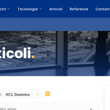
otti
Tecnologie
Articoli
Referenze
Contatt
icoli
.
HCL Domino
ri attivi.