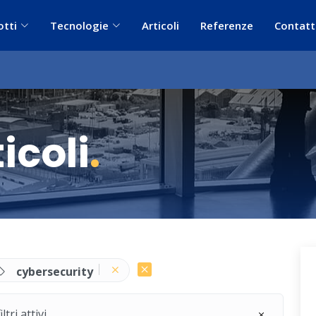
otti
Tecnologie
Articoli
Referenze
Contatt
icoli
.
cybersecurity
ri attivi.