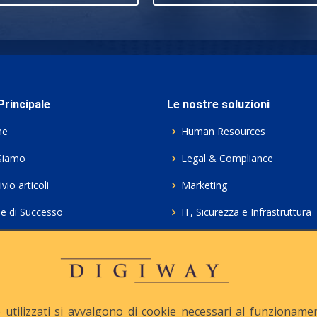
rincipale
Le nostre soluzioni
me
Human Resources
Siamo
Legal & Compliance
vio articoli
Marketing
ie di Successo
IT, Sicurezza e Infrastruttura
ie Policy
Servizi professionali HCL Do
acy
Consulenza ICT e Licenze
iesta Contatto
Crea gratis il tuo QrCode
utilizzati si avvalgono di cookie necessari al funzionamento