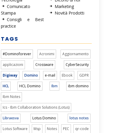
Comunicato
Marketing
Stampa
Novità Prodotti
Consigli e Best
practice
TAGS
#Dominoforever
Acronimi
Aggiornamento
applicazioni
Crossware
CyberSecurity
Digiway
Domino
e-mail
Ebook
GDPR
HCL
HCL Domino
Ibm
ibm domino
Ibm Notes
Ics - Ibm Collaboration Solutions (Lotus)
Libraesva
Lotus Domino
lotus notes
Lotus Software
Msp
Notes
PEC
qr-code