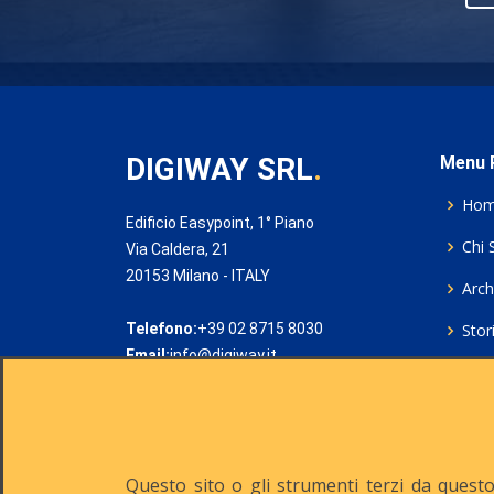
DIGIWAY SRL
.
Menu P
Ho
Edificio Easypoint, 1° Piano
Chi 
Via Caldera, 21
20153 Milano - ITALY
Archi
Telefono:
+39 02 8715 8030
Stor
Email:
info@digiway.it
Cook
Priv
Rich
Questo sito o gli strumenti terzi da questo 