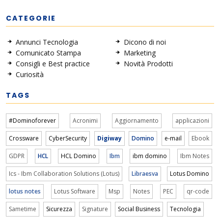
CATEGORIE
Annunci Tecnologia
Dicono di noi
Comunicato Stampa
Marketing
Consigli e Best practice
Novità Prodotti
Curiosità
TAGS
#Dominoforever
Acronimi
Aggiornamento
applicazioni
Crossware
CyberSecurity
Digiway
Domino
e-mail
Ebook
GDPR
HCL
HCL Domino
Ibm
ibm domino
Ibm Notes
Ics - Ibm Collaboration Solutions (Lotus)
Libraesva
Lotus Domino
lotus notes
Lotus Software
Msp
Notes
PEC
qr-code
Sametime
Sicurezza
Signature
Social Business
Tecnologia