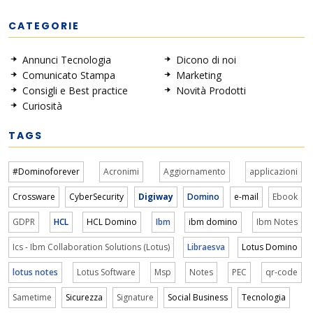
CATEGORIE
Annunci Tecnologia
Dicono di noi
Comunicato Stampa
Marketing
Consigli e Best practice
Novità Prodotti
Curiosità
TAGS
#Dominoforever
Acronimi
Aggiornamento
applicazioni
Crossware
CyberSecurity
Digiway
Domino
e-mail
Ebook
GDPR
HCL
HCL Domino
Ibm
ibm domino
Ibm Notes
Ics - Ibm Collaboration Solutions (Lotus)
Libraesva
Lotus Domino
lotus notes
Lotus Software
Msp
Notes
PEC
qr-code
Sametime
Sicurezza
Signature
Social Business
Tecnologia