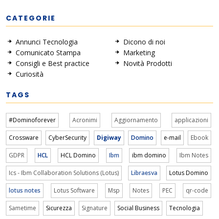
CATEGORIE
Annunci Tecnologia
Dicono di noi
Comunicato Stampa
Marketing
Consigli e Best practice
Novità Prodotti
Curiosità
TAGS
#Dominoforever
Acronimi
Aggiornamento
applicazioni
Crossware
CyberSecurity
Digiway
Domino
e-mail
Ebook
GDPR
HCL
HCL Domino
Ibm
ibm domino
Ibm Notes
Ics - Ibm Collaboration Solutions (Lotus)
Libraesva
Lotus Domino
lotus notes
Lotus Software
Msp
Notes
PEC
qr-code
Sametime
Sicurezza
Signature
Social Business
Tecnologia