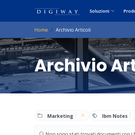
Soluzioni
Prod
Home
Archivio Articoli
Archivio Art
Marketing
Ibm Notes
Non sono stati trovati documenti con i filt