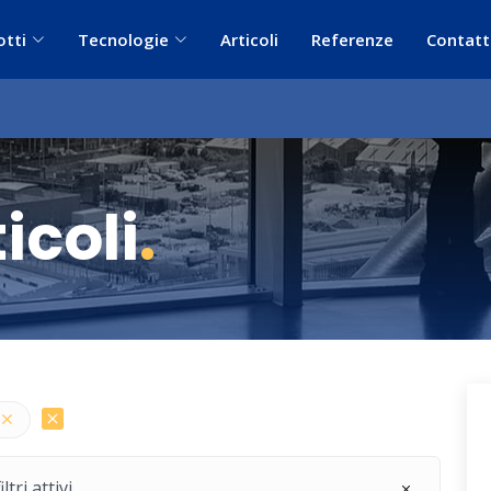
otti
Tecnologie
Articoli
Referenze
Contatt
icoli
.
ri attivi.