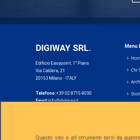
DIGIWAY SRL
.
Menu P
Ho
Edificio Easypoint, 1° Piano
Chi 
Via Caldera, 21
20153 Milano - ITALY
Archi
Telefono:
+39 02 8715 8030
Stor
Email:
info@digiway.it
Cook
Priv
Rich
Questo sito o gli strumenti terzi da questo 