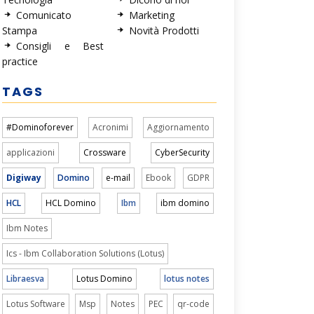
Comunicato
Marketing
Stampa
Novità Prodotti
Consigli e Best
practice
TAGS
#Dominoforever
Acronimi
Aggiornamento
applicazioni
Crossware
CyberSecurity
Digiway
Domino
e-mail
Ebook
GDPR
HCL
HCL Domino
Ibm
ibm domino
Ibm Notes
Ics - Ibm Collaboration Solutions (Lotus)
Libraesva
Lotus Domino
lotus notes
Lotus Software
Msp
Notes
PEC
qr-code