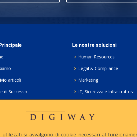
rincipale
Le nostre soluzioni
me
Human Resources
Siamo
Legal & Compliance
vio articoli
Marketing
ie di Successo
IT, Sicurezza e Infrastruttura
ie Policy
Servizi professionali HCL Do
acy
Consulenza ICT e Licenze
iesta Contatto
Crea gratis il tuo QrCode
utilizzati si avvalgono di cookie necessari al funzionamento