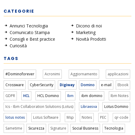
CATEGORIE
Annunci Tecnologia
Dicono di noi
Comunicato Stampa
Marketing
Consigli e Best practice
Novità Prodotti
Curiosità
TAGS
#Dominoforever
Acronimi
Aggiornamento
applicazioni
Crossware
CyberSecurity
Digiway
Domino
e-mail
Ebook
GDPR
HCL
HCL Domino
Ibm
ibm domino
Ibm Notes
Ics - Ibm Collaboration Solutions (Lotus)
Libraesva
Lotus Domino
lotus notes
Lotus Software
Msp
Notes
PEC
qr-code
Sametime
Sicurezza
Signature
Social Business
Tecnologia